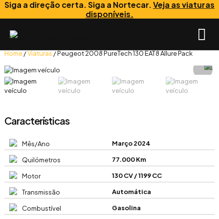
Siga a direção certa. Siga a Nortecar.
Veja as viaturas
disponíveis.
Home
/
Viaturas
/ Peugeot 2008 PureTech 130 EAT8 Allure Pack
Características
Março 2024
Mês/Ano
77.000 Km
Quilómetros
130 CV / 1199 CC
Motor
Automática
Transmissão
Gasolina
Combustível