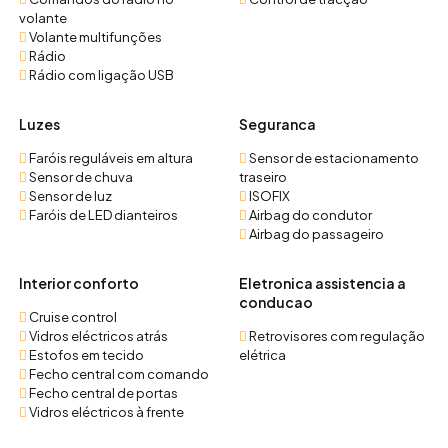
volante
Volante multifunções
Rádio
Rádio com ligação USB
Luzes
Seguranca
Faróis reguláveis em altura
Sensor de estacionamento
Sensor de chuva
traseiro
Sensor de luz
ISOFIX
Faróis de LED dianteiros
Airbag do condutor
Airbag do passageiro
Interior conforto
Eletronica assistencia a
conducao
Cruise control
Vidros eléctricos atrás
Retrovisores com regulação
Estofos em tecido
elétrica
Fecho central com comando
Fecho central de portas
Vidros eléctricos à frente