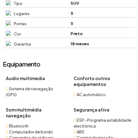
SUV
Tipo
5
Lugares
5
Portas
Preto
Cor
18 meses
Garantia
Equipamento
Audio multimedia
Conforto outros
equipamentos
Sistema de navegação
(GPS)
AC automático
Som multimédia
Segurança ativa
navegação
ESP - Programa estabilidade
Bluetooth
electrónica
Computador de bordo
ABS
Comandos do rádio no
Control de tracção