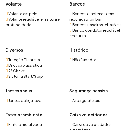
Volante
Bancos
Volante em pele
Bancos dianteiros com
Volante regulável em altura e
regulação lombar
profundidade
Bancos traseiros rebatíveis
Banco condutor regulável
em altura
Diversos
Histórico
Tracção Dianteira
Não fumador
Direcção assistida
2ª Chave
Sistema Start/Stop
Jantes pneus
Segurança passiva
Jantes de liga leve
Airbags laterais
Exterior ambiente
Caixa velocidades
Pintura metalizada
Caixa de velocidades