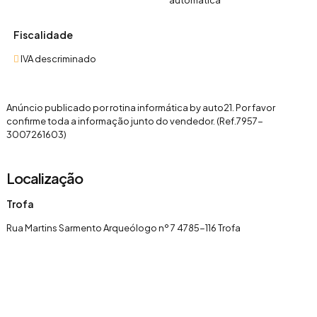
automática
Fiscalidade
IVA descriminado
Anúncio publicado por rotina informática by auto21. Por favor
confirme toda a informação junto do vendedor. (Ref.7957-
3007261603)
Localização
Trofa
Rua Martins Sarmento Arqueólogo nº 7 4785-116 Trofa