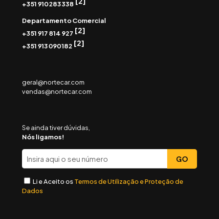
[2]
+351 910 283 338
Departamento Comercial
[2]
+351 917 814 927
[2]
+351 913 090 182
geral@nortecar.com
vendas@nortecar.com
Se ainda tiver dúvidas,
Nós ligamos!
Li e Aceito os
Termos de Utilização e Proteção de
Dados