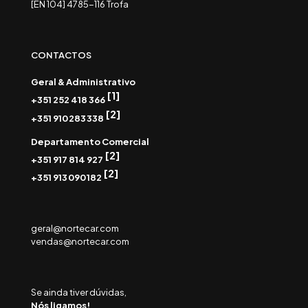
[EN 104] 4785-116 Trofa
CONTACTOS
Geral & Administrativo
[1]
+351 252 418 366
[2]
+351 910 283 338
Departamento Comercial
[2]
+351 917 814 927
[2]
+351 913 090 182
geral@nortecar.com
vendas@nortecar.com
Se ainda tiver dúvidas,
Nós ligamos!