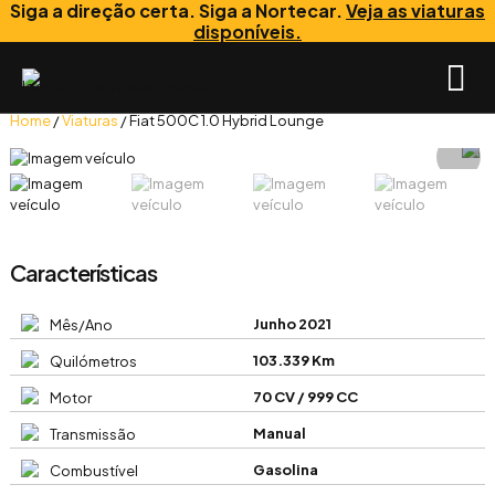
Siga a direção certa. Siga a Nortecar.
Veja as viaturas
disponíveis.
Home
/
Viaturas
/ Fiat 500C 1.0 Hybrid Lounge
Características
Junho 2021
Mês/Ano
103.339 Km
Quilómetros
70 CV / 999 CC
Motor
Manual
Transmissão
Gasolina
Combustível