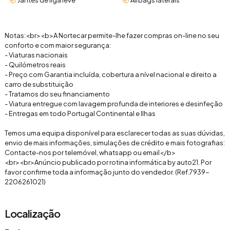
Jantes de liga leve
Airbags laterais
Notas:<br><b>A Nortecar permite-lhe fazer compras on-line no seu
conforto e com maior segurança:
- Viaturas nacionais
- Quilómetros reais
- Preço com Garantia incluída, cobertura a nível nacional e direito a
carro de substituição
- Tratamos do seu financiamento
- Viatura entregue com lavagem profunda de interiores e desinfeção
- Entregas em todo Portugal Continental e Ilhas
Temos uma equipa disponível para esclarecer todas as suas dúvidas,
envio de mais informações, simulações de crédito e mais fotografias:
Contacte-nos por telemóvel, whatsapp ou email</b>
<br><br>Anúncio publicado por rotina informática by auto21. Por
favor confirme toda a informação junto do vendedor. (Ref.7939-
2206261021)
Localização