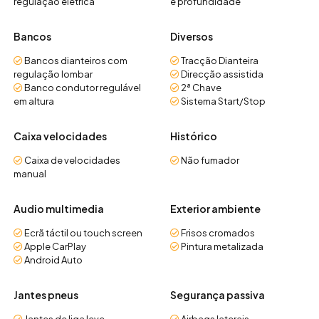
regulação elétrica
e profundidade
Bancos
Diversos
Bancos dianteiros com
Tracção Dianteira
regulação lombar
Direcção assistida
Banco condutor regulável
2ª Chave
em altura
Sistema Start/Stop
Caixa velocidades
Histórico
Caixa de velocidades
Não fumador
manual
Audio multimedia
Exterior ambiente
Ecrã táctil ou touch screen
Frisos cromados
Apple CarPlay
Pintura metalizada
Android Auto
Jantes pneus
Segurança passiva