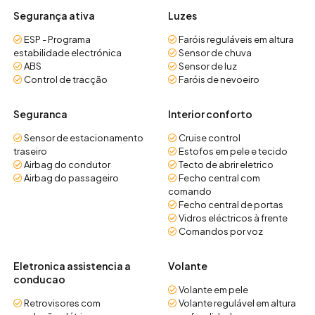
Segurança ativa
Luzes
ESP - Programa
Faróis reguláveis em altura
estabilidade electrónica
Sensor de chuva
ABS
Sensor de luz
Control de tracção
Faróis de nevoeiro
Seguranca
Interior conforto
Sensor de estacionamento
Cruise control
traseiro
Estofos em pele e tecido
Airbag do condutor
Tecto de abrir eletrico
Airbag do passageiro
Fecho central com
comando
Fecho central de portas
Vidros eléctricos à frente
Comandos por voz
Eletronica assistencia a
Volante
conducao
Volante em pele
Retrovisores com
Volante regulável em altura