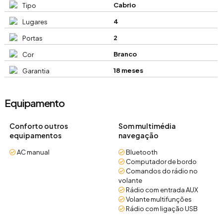
Cabrio
Tipo
4
Lugares
2
Portas
Branco
Cor
18 meses
Garantia
Equipamento
Conforto outros
Som multimédia
equipamentos
navegação
AC manual
Bluetooth
Computador de bordo
Comandos do rádio no
volante
Rádio com entrada AUX
Volante multifunções
Rádio com ligação USB