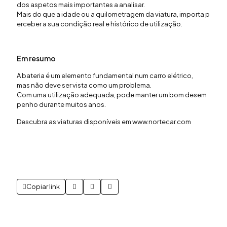
dos
aspetos
mais
importantes
a
analisar
.
Mais
do
que
a
idade
ou
a
quilometragem
da
viatura
,
importa
p
erceber
a
sua
condição
real e histórico de
utilização
.
Em
resumo
A
bateria
é um
elemento
fundamental num
carro
elétrico
,
mas
não
deve
ser vista
como
um
problema
.
Com
uma
utilização
adequada
,
pode
manter
um
bom
desem
penho
durante
muitos
anos
.
Descubra
as
viaturas
disponíveis
em
www.nortecar.com
Copiar link