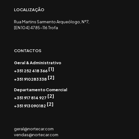
LOCALIZAÇÃO
Rua Martins Sarmento Arqueólogo, Nº7,
[EN 104] 4785-116 Trofa
CONTACTOS
Geral & Administrativo
[1]
+351 252 418 366
[2]
+351 910 283 338
Departamento Comercial
[2]
+351 917 814 927
[2]
+351 913 090 182
geral@nortecar.com
vendas@nortecar.com