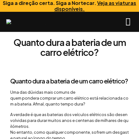
Siga a direção certa. Siga a Nortecar.
Veja as viaturas
disponíveis.
Quanto dura a bateria de um
carro elétrico?
Quanto dura a
bateria
de um
carro
elétrico
?
Uma das
dúvidas
mais
comuns
de
quem
pondera
comprar
um
carro
elétrico
está
relacionada
co
m a
bateria
.
Afinal
,
quanto
tempo dura?
A
verdade
é
que
as
baterias
dos
veículos
elétricos
são
desen
volvidas
para
durar
muitos
anos
e
centenas
de
milhares
de
qu
ilómetros
.
No
entanto
,
como
qualquer
componente
,
sofrem
um
desgast
e
natural
ao
longo
do tempo.