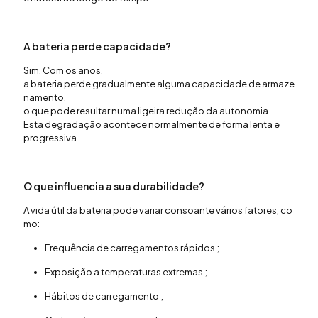
A
bateria
perde
capacidade
?
Sim. Com
os
anos
,
a
bateria
perde
gradualmente
alguma
capacidade
de
armaze
namento
,
o
que
pode
resultar
numa
ligeira
redução
da
autonomia
.
Esta
degradação
acontece
normalmente
de forma lenta e
progressiva.
O
que
influencia
a
sua
durabilidade
?
A
vida
útil
da
bateria
pode
variar
consoante
vários
fatores
,
co
mo
:
Frequência
de
carregamentos
rápidos
;
Exposição
a
temperaturas
extremas
;
Hábitos
de
carregamento
;