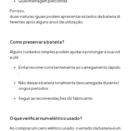
Quilometragem
percorrida
.
Por
isso
,
duas
viaturas
iguais
podem
apresentar
estados
de
bateria
di
ferentes
após
alguns
anos
de
utilização
.
Como
preservar
a
bateria
?
Alguns
cuidados
simples
podem
ajudar
a
prolongar
a
sua
vid
a
útil
:
Evitar
recorrer
constantemente
ao
carregamento
rápido
;
Não
deixar
a
bateria
totalmente
descarregada
durante
l
ongos
períodos
;
Seguir
as
recomendações
do
fabricante
.
O
que
verificar
num
elétrico
usado
?
Ao
comprar
um
carro
elétrico
usado
, o
estado
da
bateria
é um