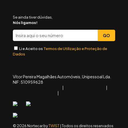
Se ainda tiver dúvidas,
Nós ligamos!
Li e Aceito os
Termos de Utilização e Proteção de
Dados
Vítor Pereira Magalhães Automóveis, Unipessoal Lda.
NIF: 510959628
Intermediação de Crédito
|
Livro de Reclamações
|
Resolução de conflitos
|
Politica de Privacidade
© 2026 Nortecar by
TWIST
| Todos os direitos reservados